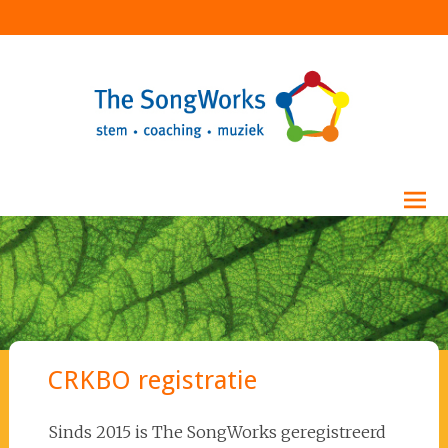
Ga
The Songworks
naar
de
inhoud
CRKBO registratie
Sinds 2015 is The SongWorks geregistreerd