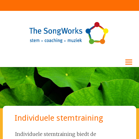
Ga
The Songworks
naar
de
inhoud
Individuele stemtraining
Individuele stemtraining biedt de